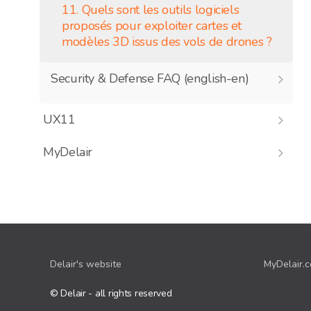
11. Quels sont les outils logiciels
proposés pour exploiter cartes et
modèles 3D issus des vols de drones ?
Security & Defense FAQ (english-en)
UX11
MyDelair
Delair's website
MyDelair.
© Delair - all rights reserved